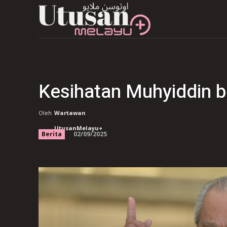
Kesihatan Muhyiddin b
Oleh
Wartawan
UtusanMelayu+
02/09/2025
Berita