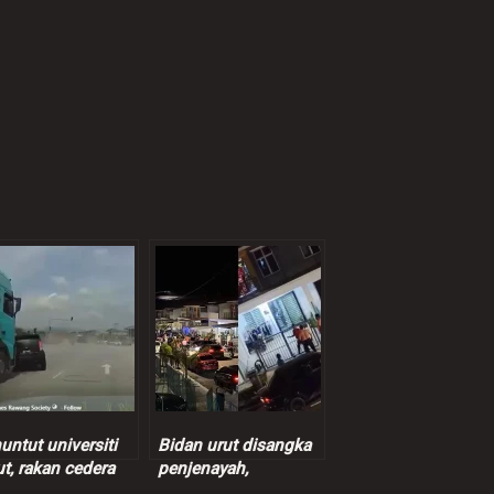
untut universiti
Bidan urut disangka
t, rakan cedera
penjenayah,
as Myvi
pertengkaran mulut