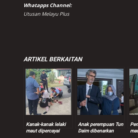
Whatapps Channel:
Utusan Melayu Plus
ARTIKEL BERKAITAN
Kanak-kanak lelaki
Anak perempuan Tun
Pen
maut dipercayai
Daim dibenarkan
mau
dilanggar SUV
peroleh pasport
nah