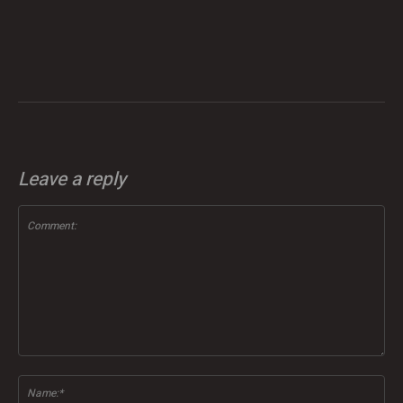
Leave a reply
Comment:
Na