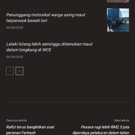
Penunggang motosikal warga asing maut
terperosok bawah lori
06/08/2026
Lelaki hilang lebih seminggu ditemukan maut
dalam longkang di WCE
06/08/2026
Previous article
Next article
Rafizi terus bangkitkan soal
Pesara rugi lebih RM2.5 juta
peranan Farhash
diperdaya pelaburan dalam talian