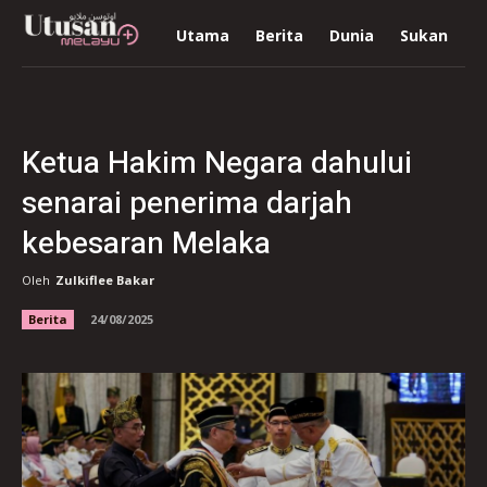
Utama
Berita
Dunia
Sukan
R
Ketua Hakim Negara dahului
senarai penerima darjah
kebesaran Melaka
Oleh
Zulkiflee Bakar
Berita
24/08/2025