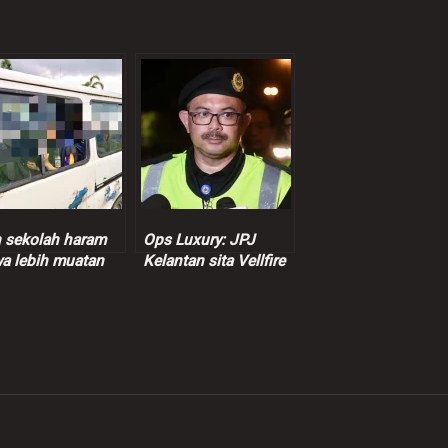
 sekolah haram
Ops Luxury: JPJ
a lebih muatan
Kelantan sita Vellfire
ita JPJ
milik pempengaruh
terkenal