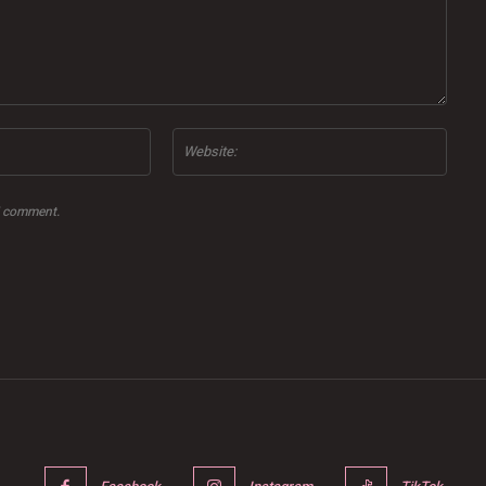
Email:*
Websi
 I comment.