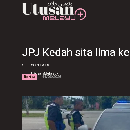
JPJ Kedah sita lima 
Oleh
Wartawan
UtusanMelayu+
11/06/2026
Berita