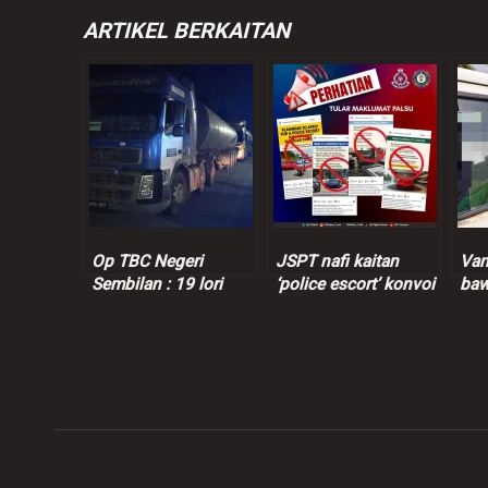
ARTIKEL BERKAITAN
Op TBC Negeri
JSPT nafi kaitan
Van
Sembilan : 19 lori
‘police escort’ konvoi
baw
disita ingkar larangan
kenderaan mewah
dis
kenderaan berat