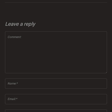
Leave a reply
Comment:
Na
Ema
Web