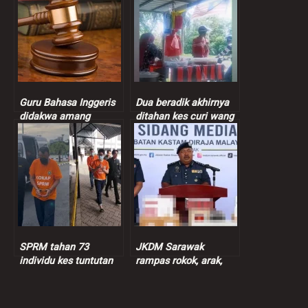
Guru Bahasa Inggeris
Dua beradik akhirnya
didakwa amang
ditahan kes curi wang
seksual murid
peniaga nasi bajet
perempuan 9 tahun
SPRM tahan 73
JKDM Sarawak
individu kes tuntutan
rampas rokok, arak,
insentif palsu RM9
ganja lebih RM7.3 juta
juta