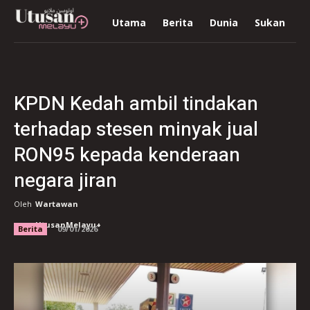
Utama
Berita
Dunia
Sukan
R
KPDN Kedah ambil tindakan
terhadap stesen minyak jual
RON95 kepada kenderaan
negara jiran
Oleh
Wartawan
UtusanMelayu+
Berita
09/01/2026