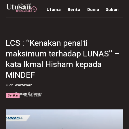
Utama
Berita
Dunia
Sukan
R
LCS : ‘’Kenakan penalti
maksimum terhadap LUNAS’’ –
kata Ikmal Hisham kepada
MINDEF
Oleh
Wartawan
UtusanMelayu+
Berita
05/02/2026