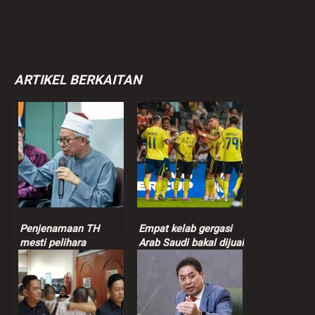
ARTIKEL BERKAITAN
Penjenamaan TH
Empat kelab gergasi
mesti pelihara
Arab Saudi bakal dijual
sensitiviti, suara hati
termasuk kelab
pendeposit – Dr.Zulkifli
Ronaldo