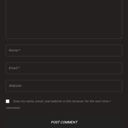
Comment:
Na
Ema
Web
Save my name, email, and website in this browser for the next time I
comment.