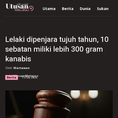
Utama
Berita
Dunia
Sukan
R
Lelaki dipenjara tujuh tahun, 10
sebatan miliki lebih 300 gram
kanabis
Oleh
Wartawan
UtusanMelayu+
Berita
11/06/2026