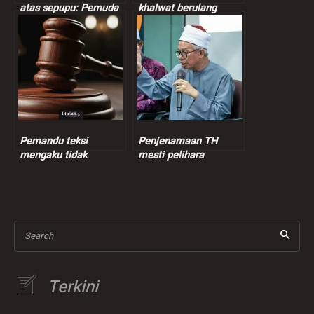
atas sepupu: Pemuda
khalwat berulang
dipenjara 7 tahun, satu
dihukum tiga sebatan,
sebatan
denda RM3,000
Pemandu teksi
Penjenamaan TH
mengaku tidak
mesti pelihara
bersalah edar hampir
sensitiviti, suara hati
750 gram kanabis
pendeposit – Dr.Zulkifli
Search
Terkini