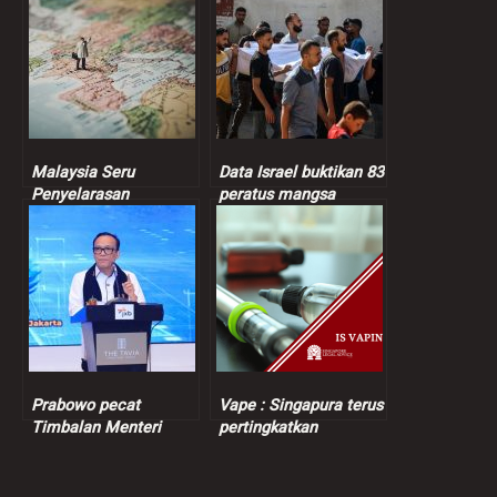
Malaysia Seru
Data Israel buktikan 83
Penyelarasan
peratus mangsa
Berterusan Dalam
dibunuh tentera Zionis
Proses Keamanan
orang awam
Bangsamoro
Prabowo pecat
Vape : Singapura terus
Timbalan Menteri
pertingkatkan
Tenaga Kerja
penguatkuasaan
berikutan kes
pemerasan