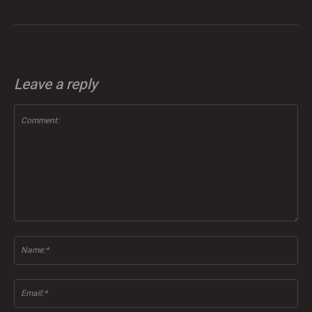
Leave a reply
Comment:
Na
Ema