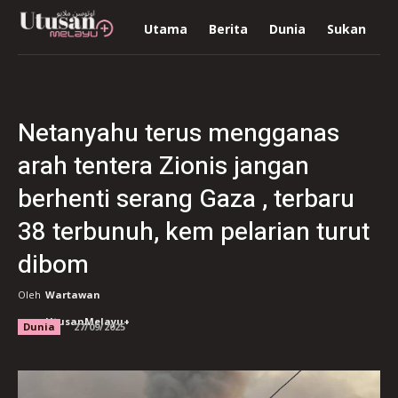
Utama
Berita
Dunia
Sukan
R
Netanyahu terus mengganas
arah tentera Zionis jangan
berhenti serang Gaza , terbaru
38 terbunuh, kem pelarian turut
dibom
Oleh
Wartawan
UtusanMelayu+
Dunia
27/09/2025