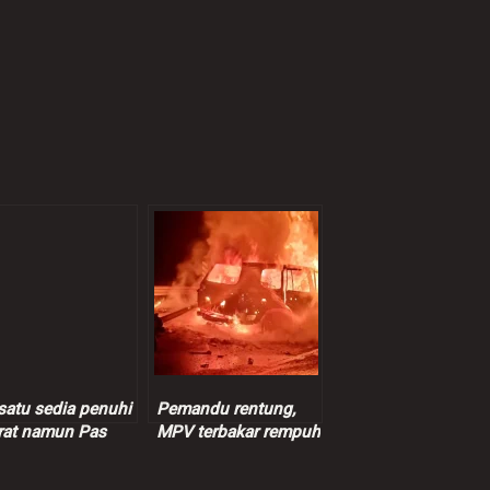
satu sedia penuhi
Pemandu rentung,
rat namun Pas
MPV terbakar rempuh
ap dengan
treler
utusan – Marzuki