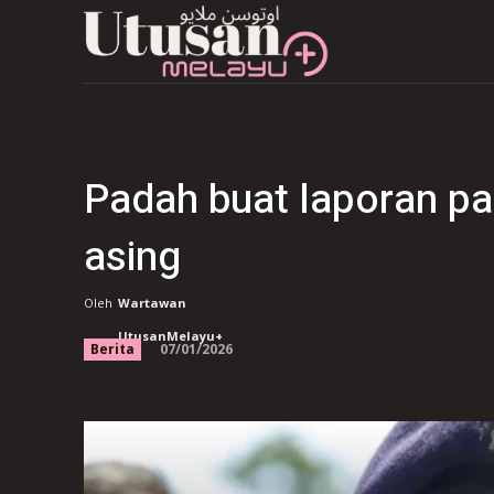
Padah buat laporan pa
asing
Oleh
Wartawan
UtusanMelayu+
07/01/2026
Berita