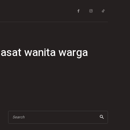
iasat wanita warga
Search