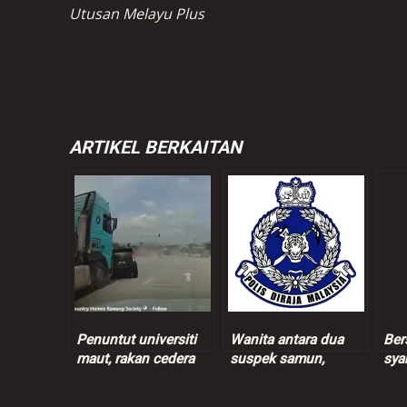
Utusan Melayu Plus
ARTIKEL BERKAITAN
Penuntut universiti
Wanita antara dua
Ber
maut, rakan cedera
suspek samun,
sya
nahas Myvi
cederakan pemandu
tet
bertembung lori
e-hailing ditahan
kep