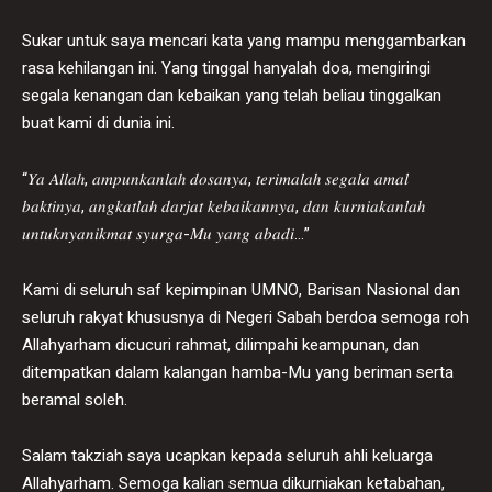
Sukar untuk saya mencari kata yang mampu menggambarkan
rasa kehilangan ini. Yang tinggal hanyalah doa, mengiringi
segala kenangan dan kebaikan yang telah beliau tinggalkan
buat kami di dunia ini.
“𝑌𝑎 𝐴𝑙𝑙𝑎ℎ, 𝑎𝑚𝑝𝑢𝑛𝑘𝑎𝑛𝑙𝑎ℎ 𝑑𝑜𝑠𝑎𝑛𝑦𝑎, 𝑡𝑒𝑟𝑖𝑚𝑎𝑙𝑎ℎ 𝑠𝑒𝑔𝑎𝑙𝑎 𝑎𝑚𝑎𝑙
𝑏𝑎𝑘𝑡𝑖𝑛𝑦𝑎, 𝑎𝑛𝑔𝑘𝑎𝑡𝑙𝑎ℎ 𝑑𝑎𝑟𝑗𝑎𝑡 𝑘𝑒𝑏𝑎𝑖𝑘𝑎𝑛𝑛𝑦𝑎, 𝑑𝑎𝑛 𝑘𝑢𝑟𝑛𝑖𝑎𝑘𝑎𝑛𝑙𝑎ℎ
𝑢𝑛𝑡𝑢𝑘𝑛𝑦𝑎𝑛𝑖𝑘𝑚𝑎𝑡 𝑠𝑦𝑢𝑟𝑔𝑎-𝑀𝑢 𝑦𝑎𝑛𝑔 𝑎𝑏𝑎𝑑𝑖…”
Kami di seluruh saf kepimpinan UMNO, Barisan Nasional dan
seluruh rakyat khususnya di Negeri Sabah berdoa semoga roh
Allahyarham dicucuri rahmat, dilimpahi keampunan, dan
ditempatkan dalam kalangan hamba-Mu yang beriman serta
beramal soleh.
Salam takziah saya ucapkan kepada seluruh ahli keluarga
Allahyarham. Semoga kalian semua dikurniakan ketabahan,