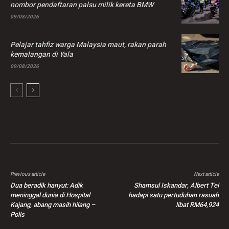
nombor pendaftaran palsu milik kereta BMW
09/08/2026
Pelajar tahfiz warga Malaysia maut, rakan parah
kemalangan di Yala
09/08/2026
Previous article
Next article
Dua beradik hanyut: Adik
Shamsul Iskandar, Albert Tei
meninggal dunia di Hospital
hadapi satu pertuduhan rasuah
Kajang, abang masih hilang –
libat RM64,924
Polis