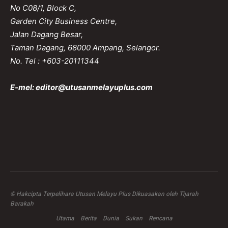
No C08/1, Block C,
Garden City Business Centre,
Jalan Dagang Besar,
Taman Dagang, 68000 Ampang, Selangor.
No. Tel : +603-20111344
E-mel:
editor@utusanmelayuplus.com
© Hakcipta Terpelihara Utusan Melayu Plus Dikuasakan oleh Tijarah
Barakah
Utama
Berita
Dunia
Sukan
Rencana