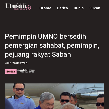
Utama
Berita
Dunia
Sukan
R
Pemimpin UMNO bersedih
pemergian sahabat, pemimpin,
pejuang rakyat Sabah
Oleh
Wartawan
UtusanMelayu+
Berita
05/12/2025