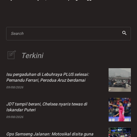
suspek ditahan
Suspek dibebaskan
dengan jaminan polis
sementara
Search
Terkini
Isu pergaduhan di Lebuhraya PLUS selesai:
Pemandu Ferrari, Perodua Aruz berdamai
09/08/2026
JDT tampil berani, Chelsea nyaris tewas di
Iskandar Puteri
09/08/2026
Ops Samseng Jalanan: Motosikal disita guna