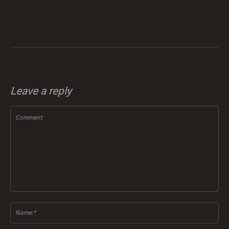
Leave a reply
Comment:
Na