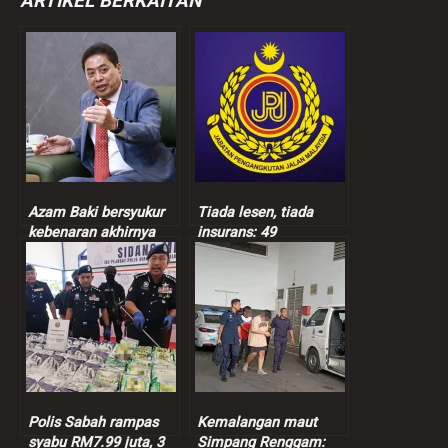
ARTIKEL BERKAITAN
Azam Baki bersyukur
Tiada lesen, tiada
kebenaran akhirnya
insurans: 49
terbukti
kenderaan dipandu
warga asing disita
Polis Sabah rampas
Kemalangan maut
syabu RM7.99 juta, 3
Simpang Renggam: