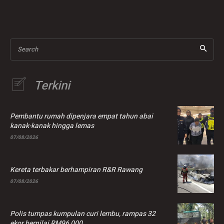
insentif palsu RM9
ganja lebih RM7.3 juta
juta
Search
Terkini
Pembantu rumah dipenjara empat tahun abai
kanak-kanak hingga lemas
07/08/2026
Kereta terbakar berhampiran R&R Rawang
07/08/2026
Polis tumpas kumpulan curi lembu, rampas 32
ekor bernilai RM96,000