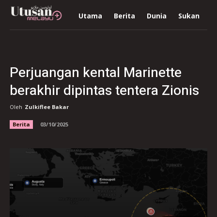
Utama
Berita
Dunia
Sukan
R
Perjuangan kental Marinette
berakhir dipintas tentera Zionis
Oleh
Zulkiflee Bakar
Berita
03/10/2025