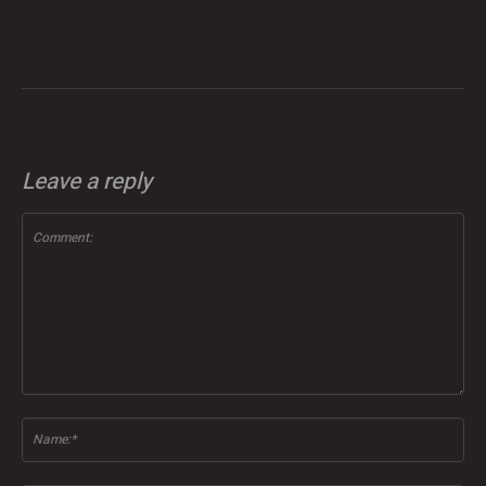
Leave a reply
Comment:
Na