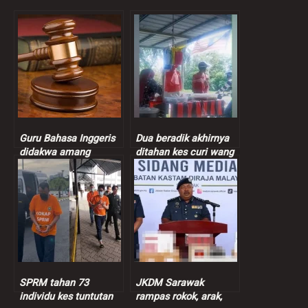
Guru Bahasa Inggeris
Dua beradik akhirnya
didakwa amang
ditahan kes curi wang
seksual murid
peniaga nasi bajet
perempuan 9 tahun
SPRM tahan 73
JKDM Sarawak
individu kes tuntutan
rampas rokok, arak,