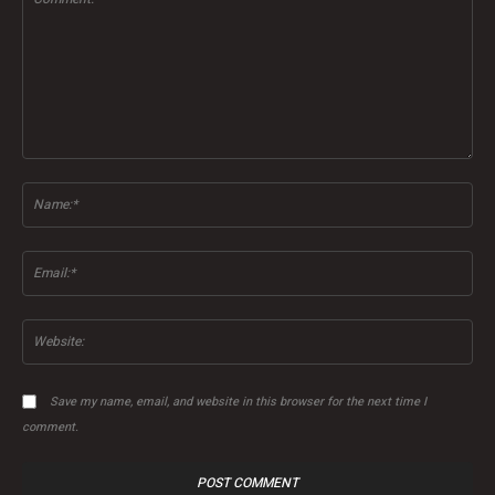
Comment:
Na
Ema
Web
Save my name, email, and website in this browser for the next time I
comment.