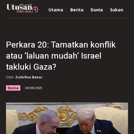
Utama
Berita
Dunia
Sukan
R
Perkara 20: Tamatkan konflik
atau ‘laluan mudah’ Israel
takluki Gaza?
Oleh
Zulkiflee Bakar
Dunia
30/09/2025