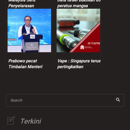
Malaysia Seru
Data Israel buktikan 83
Penyelarasan
peratus mangsa
Berterusan Dalam
dibunuh tentera Zionis
Proses Keamanan
orang awam
Bangsamoro
Prabowo pecat
Vape : Singapura terus
Timbalan Menteri
pertingkatkan
Tenaga Kerja
penguatkuasaan
berikutan kes
pemerasan
Search
Terkini