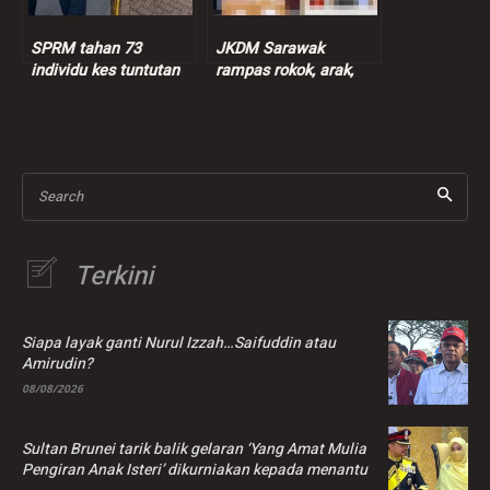
SPRM tahan 73
JKDM Sarawak
individu kes tuntutan
rampas rokok, arak,
insentif palsu RM9
ganja lebih RM7.3 juta
juta
Search
Terkini
Siapa layak ganti Nurul Izzah…Saifuddin atau
Amirudin?
08/08/2026
Sultan Brunei tarik balik gelaran ‘Yang Amat Mulia
Pengiran Anak Isteri’ dikurniakan kepada menantu