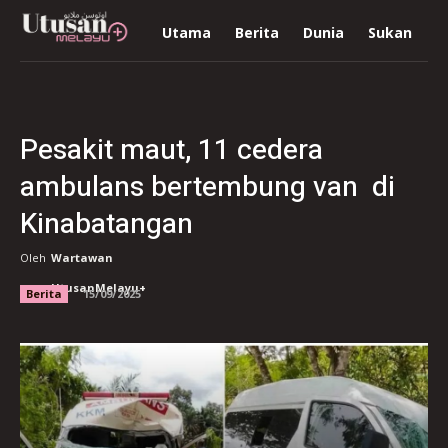
Utama
Berita
Dunia
Sukan
R
Pesakit maut, 11 cedera
ambulans bertembung van di
Kinabatangan
Oleh
Wartawan
UtusanMelayu+
Berita
15/09/2025