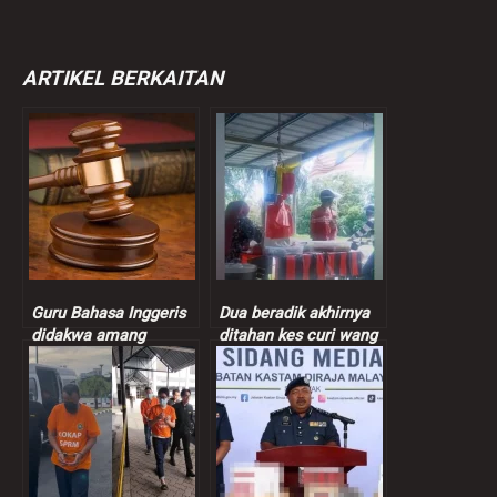
ARTIKEL BERKAITAN
Guru Bahasa Inggeris
Dua beradik akhirnya
didakwa amang
ditahan kes curi wang
seksual murid
peniaga nasi bajet
perempuan 9 tahun