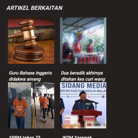
ARTIKEL BERKAITAN
Guru Bahasa Inggeris
Dua beradik akhirnya
didakwa amang
ditahan kes curi wang
seksual murid
peniaga nasi bajet
perempuan 9 tahun
SPRM tahan 73
JKDM Sarawak