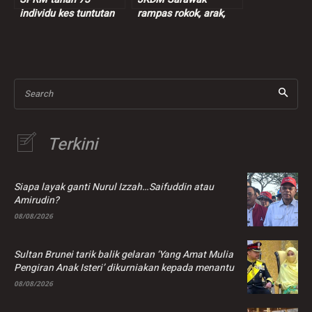
individu kes tuntutan
rampas rokok, arak,
insentif palsu RM9
ganja lebih RM7.3 juta
juta
Search
Terkini
Siapa layak ganti Nurul Izzah…Saifuddin atau
Amirudin?
08/08/2026
Sultan Brunei tarik balik gelaran ‘Yang Amat Mulia
Pengiran Anak Isteri’ dikurniakan kepada menantu
08/08/2026