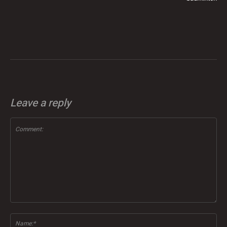
Leave a reply
Comment:
Na