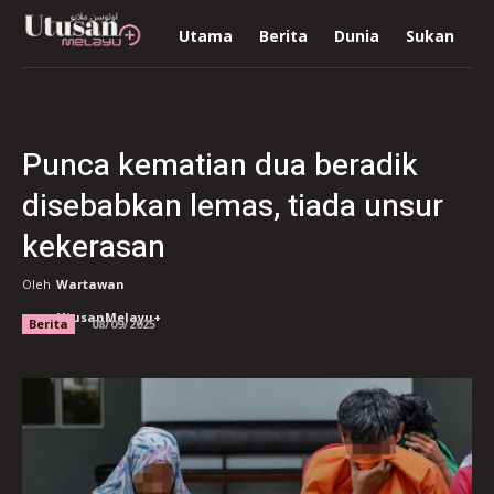
Utama
Berita
Dunia
Sukan
R
Punca kematian dua beradik
disebabkan lemas, tiada unsur
kekerasan
Oleh
Wartawan
UtusanMelayu+
Berita
08/09/2025