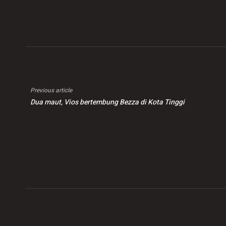
perempuan 9 tahun
bajet
juta
Previous article
Dua maut, Vios bertembung Bezza di Kota Tinggi