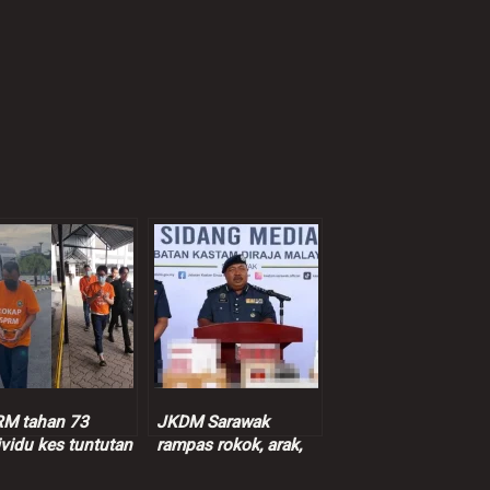
M tahan 73
JKDM Sarawak
ividu kes tuntutan
rampas rokok, arak,
entif palsu RM9
ganja lebih RM7.3