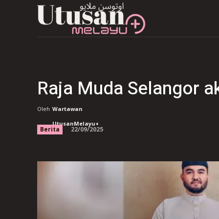
Raja Muda Selangor a
Oleh
Wartawan
UtusanMelayu+
22/09/2025
Berita