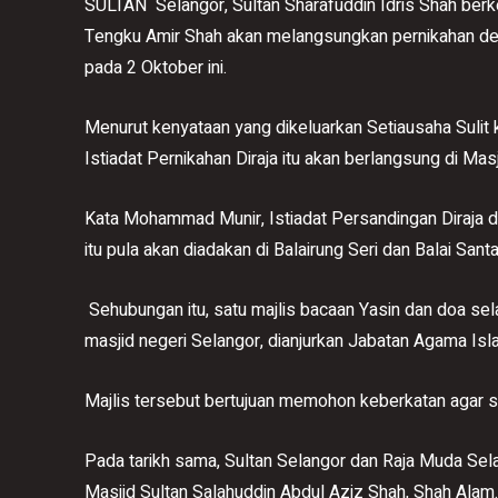
SULTAN Selangor, Sultan Sharafuddin Idris Shah ber
Tengku Amir Shah akan melangsungkan pernikahan den
pada 2 Oktober ini.
Menurut kenyataan yang dikeluarkan Setiausaha Sulit
Istiadat Pernikahan Diraja itu akan berlangsung di Masj
Kata Mohammad Munir, Istiadat Persandingan Diraja d
itu pula akan diadakan di Balairung Seri dan Balai San
Sehubungan itu, satu majlis bacaan Yasin dan doa sel
masjid negeri Selangor, dianjurkan Jabatan Agama Isl
Majlis tersebut bertujuan memohon keberkatan agar sem
Pada tarikh sama, Sultan Selangor dan Raja Muda Sela
Masjid Sultan Salahuddin Abdul Aziz Shah, Shah Alam.