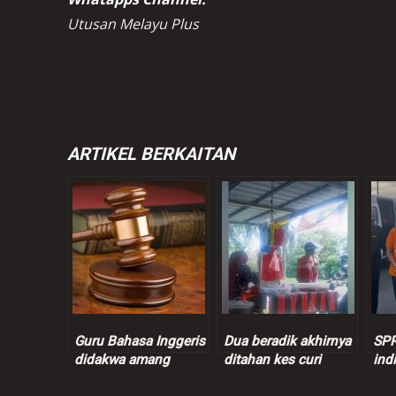
Utusan Melayu Plus
ARTIKEL BERKAITAN
Guru Bahasa Inggeris
Dua beradik akhirnya
SPR
didakwa amang
ditahan kes curi
ind
seksual murid
wang peniaga nasi
ins