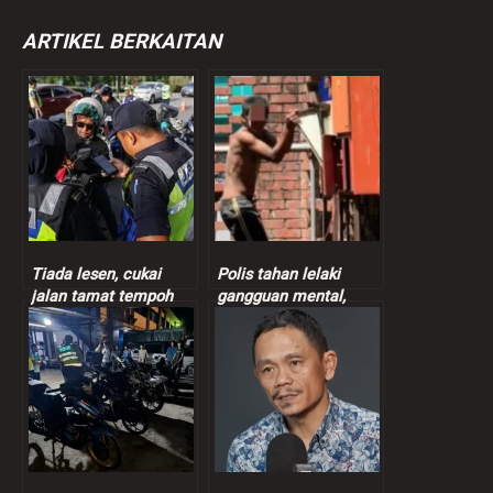
ARTIKEL BERKAITAN
Tiada lesen, cukai
Polis tahan lelaki
jalan tamat tempoh
gangguan mental,
antara kesalahan
rosakkan harta benda
tertinggi Ops 1 Johor
di Kota Belud