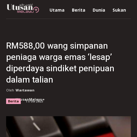
Utama
Berita
Dunia
Sukan
R
RM588,00 wang simpanan
peniaga warga emas ‘lesap’
diperdaya sindiket penipuan
dalam talian
Oleh
Wartawan
UtusanMelayu+
Berita
11/09/2025