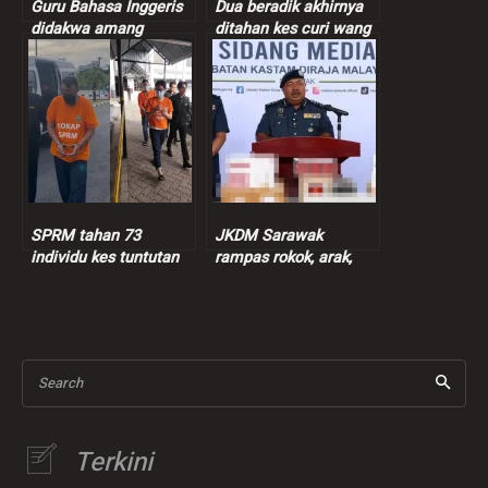
Guru Bahasa Inggeris
Dua beradik akhirnya
didakwa amang
ditahan kes curi wang
seksual murid
peniaga nasi bajet
perempuan 9 tahun
SPRM tahan 73
JKDM Sarawak
individu kes tuntutan
rampas rokok, arak,
insentif palsu RM9
ganja lebih RM7.3 juta
juta
Search
Terkini