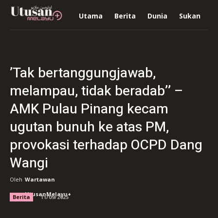
Utama
Berita
Dunia
Sukan
R
’Tak bertanggungjawab,
melampau, tidak beradab’’ –
AMK Pulau Pinang kecam
ugutan bunuh ke atas PM,
provokasi terhadap OCPD Dang
Wangi
Oleh
Wartawan
UtusanMelayu+
Berita
11/09/2025