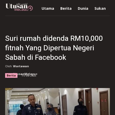
Utama
Berita
Dunia
Sukan
R
Suri rumah didenda RM10,000
fitnah Yang Dipertua Negeri
Sabah di Facebook
Oleh
Wartawan
UtusanMelayu+
Berita
11/09/2025