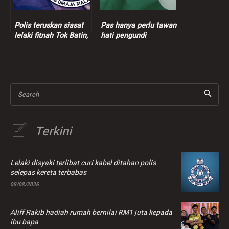
Polis teruskan siasat
Pas hanya perlu tawan
lelaki fitnah Tok Batin,
hati pengundi
Jaslinda
konservatif untuk
berkuasa – Ahli
Parlimen Bayan Baru
Search
Terkini
Lelaki disyaki terlibat curi kabel ditahan polis
selepas kereta terbabas
08/08/2026
Aliff Rakib hadiah rumah bernilai RM1 juta kepada
ibu bapa