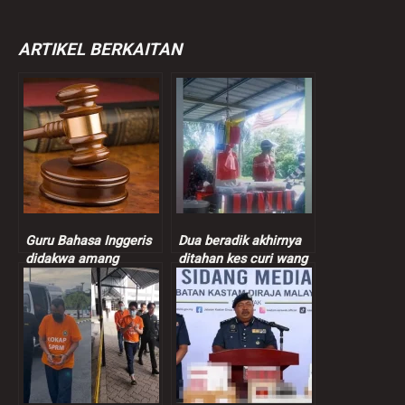
ARTIKEL BERKAITAN
Guru Bahasa Inggeris
Dua beradik akhirnya
didakwa amang
ditahan kes curi wang
seksual murid
peniaga nasi bajet
perempuan 9 tahun