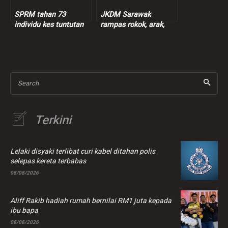
SPRM tahan 73
JKDM Sarawak
individu kes tuntutan
rampas rokok, arak,
insentif palsu RM9
ganja lebih RM7.3 juta
juta
Search
Terkini
Lelaki disyaki terlibat curi kabel ditahan polis
selepas kereta terbabas
08/08/2026
Aliff Rakib hadiah rumah bernilai RM1 juta kepada
ibu bapa
08/08/2026