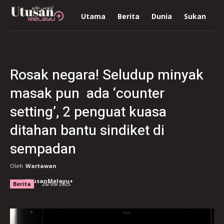
Utama
Berita
Dunia
Sukan
R
Rosak negara! Seludup minyak
masak pun ada ‘counter
setting’, 2 penguat kuasa
ditahan bantu sindiket di
sempadan
Oleh
Wartawan
UtusanMelayu+
Berita
26/09/2025