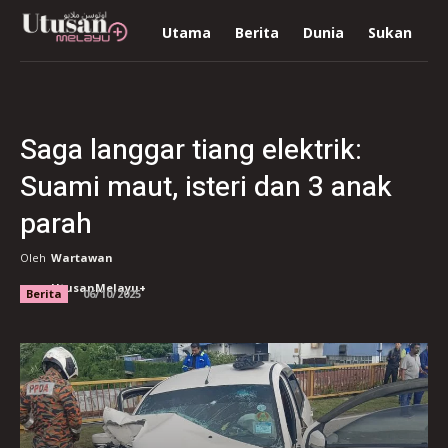
Utama
Berita
Dunia
Sukan
R
Saga langgar tiang elektrik:
Suami maut, isteri dan 3 anak
parah
Oleh
Wartawan
UtusanMelayu+
Berita
06/10/2025