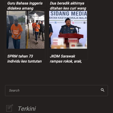
Guru Bahasa Inggeris
Dua beradik akhirnya
didakwa amang
ditahan kes curi wang
seksual murid
peniaga nasi bajet
perempuan 9 tahun
SPRM tahan 73
JKDM Sarawak
individu kes tuntutan
rampas rokok, arak,
insentif palsu RM9
ganja lebih RM7.3 juta
juta
Search
Terkini