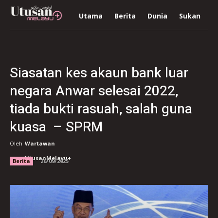
Utama
Berita
Dunia
Sukan
R
Siasatan kes akaun bank luar
negara Anwar selesai 2022,
tiada bukti rasuah, salah guna
kuasa – SPRM
Oleh
Wartawan
UtusanMelayu+
Berita
26/09/2025