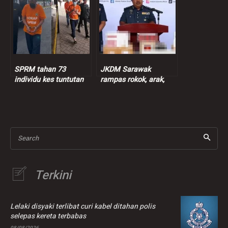
SPRM tahan 73
JKDM Sarawak
individu kes tuntutan
rampas rokok, arak,
insentif palsu RM9
ganja lebih RM7.3 juta
juta
Search
Terkini
Lelaki disyaki terlibat curi kabel ditahan polis
selepas kereta terbabas
08/08/2026