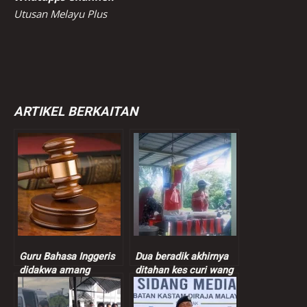
Utusan Melayu Plus
ARTIKEL BERKAITAN
Guru Bahasa Inggeris
Dua beradik akhirnya
didakwa amang
ditahan kes curi wang
seksual murid
peniaga nasi bajet
perempuan 9 tahun