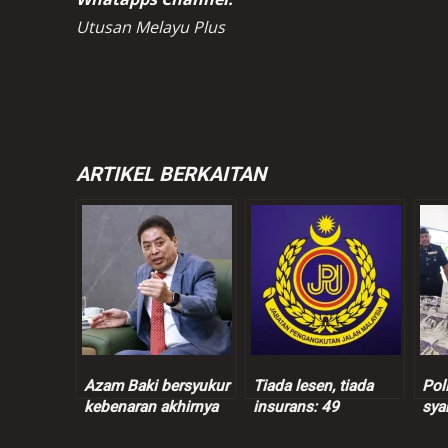
Utusan Melayu Plus
ARTIKEL BERKAITAN
Azam Baki bersyukur
Tiada lesen, tiada
Pol
kebenaran akhirnya
insurans: 49
sya
terbukti
kenderaan dipandu
sus