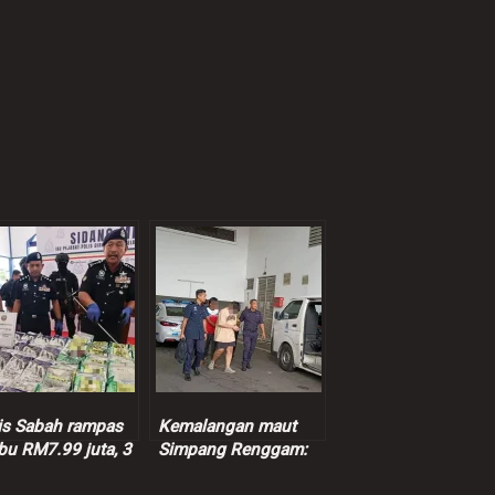
is Sabah rampas
Kemalangan maut
bu RM7.99 juta, 3
Simpang Renggam:
pek ditahan
Suspek dibebaskan