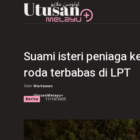
Suami isteri peniaga
roda terbabas di LPT
Oleh
Wartawan
UtusanMelayu+
11/10/2025
Berita