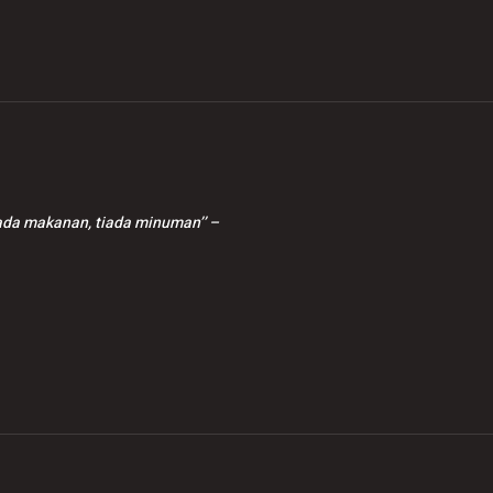
dengan jaminan polis
sementara
iada makanan, tiada minuman’’ –