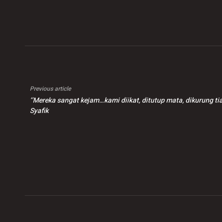
warga asing disita
Previous article
‘’Mereka sangat kejam…kami diikat, ditutup mata, dikurung t
Syafik