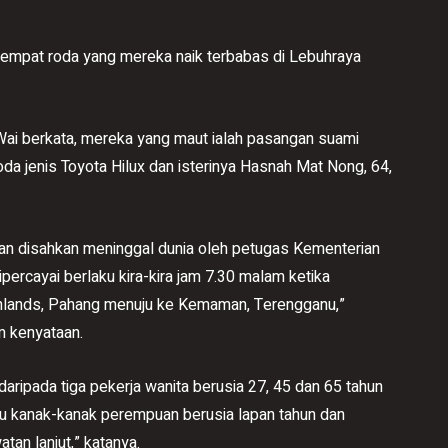
 empat roda yang mereka naik terbabas di Lebuhraya
ai berkata, mereka yang maut ialah pasangan suami
a jenis Toyota Hilux dan isterinya Hasnah Mat Nong, 64,
an disahkan meninggal dunia oleh petugas Kementerian
ercayai berlaku kira-kira jam 7.30 malam ketika
ighlands, Pahang menuju ke Kemaman, Terengganu,”
m kenyataan.
aripada tiga pekerja wanita berusia 27, 45 dan 65 tahun
itu kanak-kanak perempuan berusia lapan tahun dan
an lanjut,” katanya.