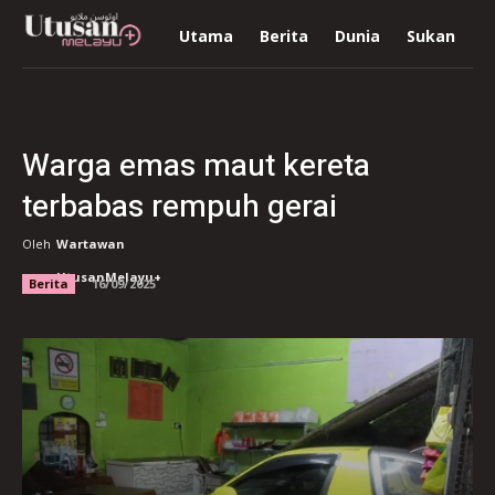
Utama
Berita
Dunia
Sukan
R
Warga emas maut kereta
terbabas rempuh gerai
Oleh
Wartawan
UtusanMelayu+
Berita
16/09/2025