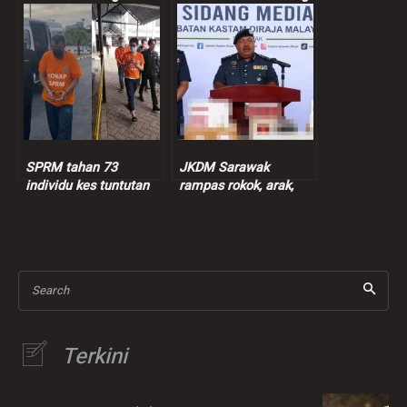
seksual murid
peniaga nasi bajet
perempuan 9 tahun
SPRM tahan 73
JKDM Sarawak
individu kes tuntutan
rampas rokok, arak,
insentif palsu RM9
ganja lebih RM7.3 juta
juta
Search
Terkini