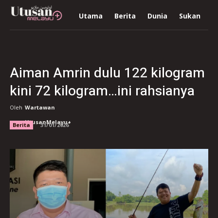
Utama
Berita
Dunia
Sukan
R
Aiman Amrin dulu 122 kilogram
kini 72 kilogram…ini rahsianya
Oleh
Wartawan
UtusanMelayu+
Berita
31/01/2026