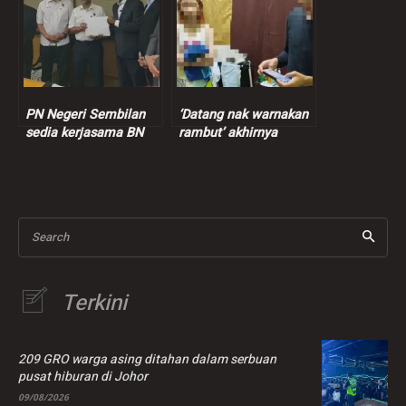
PN Negeri Sembilan
‘Datang nak warnakan
sedia kerjasama BN
rambut’ akhirnya
tubuh kerajaan baharu
dicekup khalwat
Search
Terkini
209 GRO warga asing ditahan dalam serbuan
pusat hiburan di Johor
09/08/2026