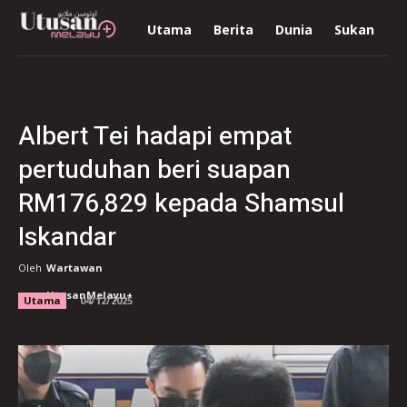
Utama
Berita
Dunia
Sukan
R
Albert Tei hadapi empat
pertuduhan beri suapan
RM176,829 kepada Shamsul
Iskandar
Oleh
Wartawan
UtusanMelayu+
Utama
04/12/2025