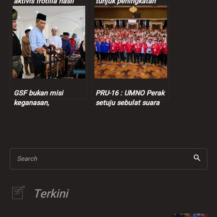
aktivis frotilla hasil
tunjuk peningkatan
strategi Anwar,
jumlah mangsa, Perak,
kebijaksanaan
Johor tak berubah
diplomasi Malaysia
GSF bukan misi
PRU-16 : UMNO Perak
keganasan,
setuju sebulat suara
tandatangan borang
BN kerjasama dengan
pelepasan bukan
PH, kata Kor Ming
bererti mengalah
Search
Terkini