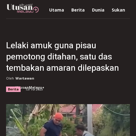
Utama
Berita
Dunia
Sukan
R
Lelaki amuk guna pisau
pemotong ditahan, satu das
tembakan amaran dilepaskan
Oleh
Wartawan
UtusanMelayu+
Berita
13/10/2025