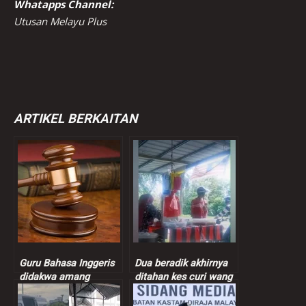
Whatapps Channel:
Utusan Melayu Plus
ARTIKEL BERKAITAN
Guru Bahasa Inggeris
Dua beradik akhirnya
didakwa amang
ditahan kes curi wang
seksual murid
peniaga nasi bajet
perempuan 9 tahun