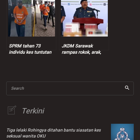
SPRM tahan 73
JKDM Sarawak
individu kes tuntutan
rampas rokok, arak,
insentif palsu RM9
ganja lebih RM7.3 juta
juta
Search
Terkini
Tiga lelaki Rohingya ditahan bantu siasatan kes
seksual wanita OKU