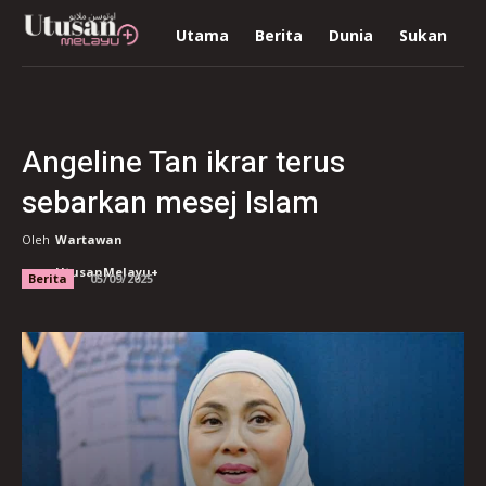
Utama
Berita
Dunia
Sukan
R
Angeline Tan ikrar terus
sebarkan mesej Islam
Oleh
Wartawan
UtusanMelayu+
Berita
05/09/2025