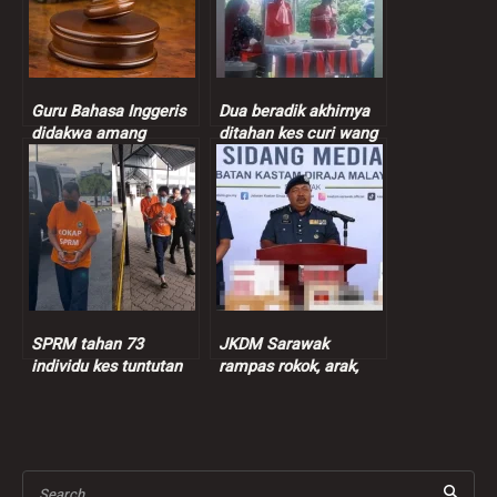
Guru Bahasa Inggeris
Dua beradik akhirnya
didakwa amang
ditahan kes curi wang
seksual murid
peniaga nasi bajet
perempuan 9 tahun
SPRM tahan 73
JKDM Sarawak
individu kes tuntutan
rampas rokok, arak,
insentif palsu RM9
ganja lebih RM7.3 juta
juta
Search