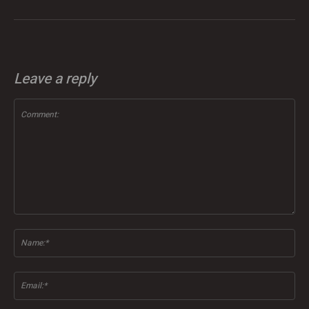
Leave a reply
Comment:
Na
Ema