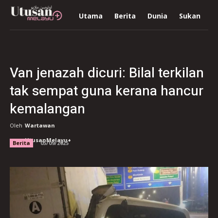
Utama
Berita
Dunia
Sukan
R
Van jenazah dicuri: Bilal terkilan
tak sempat guna kerana hancur
kemalangan
Oleh
Wartawan
UtusanMelayu+
Berita
05/09/2025