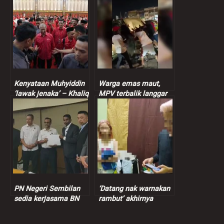
Kenyataan Muhyiddin
Warga emas maut,
‘lawak jenaka’ – Khaliq
MPV terbalik langgar
Mehtab
batu bucu rumah
PN Negeri Sembilan
‘Datang nak warnakan
sedia kerjasama BN
rambut’ akhirnya
tubuh kerajaan baharu
dicekup khalwat