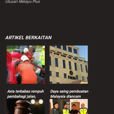
Utusan Melayu Plus
ARTIKEL BERKAITAN
Axia terbabas rempuh
Daya saing pembuatan
pembahagi jalan,
Malaysia diancam
seorang maut
impak krisis Asia Barat
– FMM