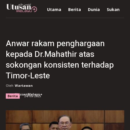
Utama
Berita
Dunia
Sukan
R
Anwar rakam penghargaan
kepada Dr.Mahathir atas
sokongan konsisten terhadap
Timor-Leste
Oleh
Wartawan
UtusanMelayu+
Berita
24/09/2025