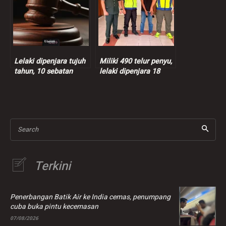
Lelaki dipenjara tujuh
Miliki 490 telur penyu,
tahun, 10 sebatan
lelaki dipenjara 18
miliki lebih 300 gram
bulan, didenda
kanabis
RM50,000
Search
Terkini
Penerbangan Batik Air ke India cemas, penumpang
cuba buka pintu kecemasan
07/08/2026