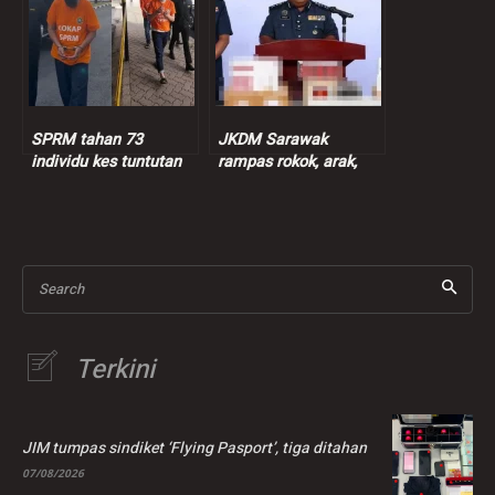
SPRM tahan 73
JKDM Sarawak
individu kes tuntutan
rampas rokok, arak,
insentif palsu RM9
ganja lebih RM7.3 juta
juta
Search
Terkini
JIM tumpas sindiket ‘Flying Pasport’, tiga ditahan
07/08/2026