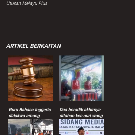
Utusan Melayu Plus
ARTIKEL BERKAITAN
Guru Bahasa Inggeris
Dua beradik akhirnya
didakwa amang
ditahan kes curi wang
seksual murid
peniaga nasi bajet
perempuan 9 tahun