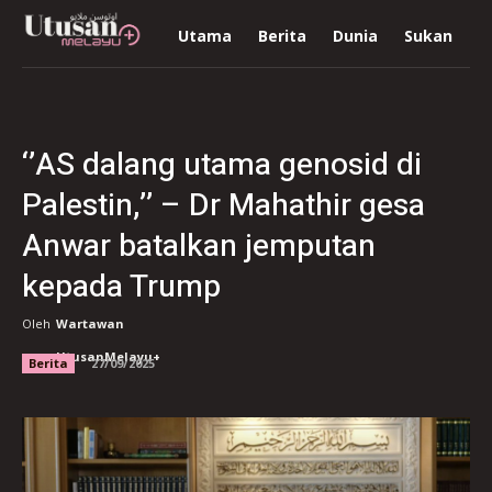
Utama
Berita
Dunia
Sukan
R
‘’AS dalang utama genosid di
Palestin,’’ – Dr Mahathir gesa
Anwar batalkan jemputan
kepada Trump
Oleh
Wartawan
UtusanMelayu+
Berita
27/09/2025