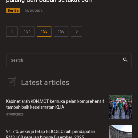
Berita
26/06/2026
154
155
156
Search
Latest articles
Kabinet arah KDN,MOT kemuka pelan komprehensif
tambah baik keselamatan KLIA
07/08/2026
91.7 % pekerja tetap GLIC,GLC raih pendapatan
RM3,100 sebulan hingga Disember 2025