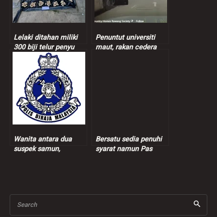
Lelaki ditahan miliki
Penuntut universiti
300 biji telur penyu
maut, rakan cedera
nahas Myvi
bertembung lori
Wanita antara dua
Bersatu sedia penuhi
suspek samun,
syarat namun Pas
cederakan pemandu e-
tetap dengan
hailing ditahan
keputusan – Marzuki
Search