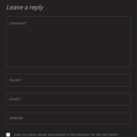
Leave a reply
Comment:
Na
Ema
Web
Save my name, email, and website in this browser for the next time I