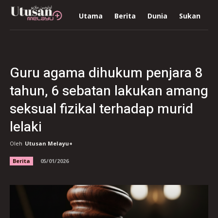
Utama
Berita
Dunia
Sukan
R
Guru agama dihukum penjara 8
tahun, 6 sebatan lakukan amang
seksual fizikal terhadap murid
lelaki
Oleh
Utusan Melayu+
Berita
05/01/2026