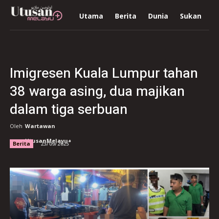
Utama
Berita
Dunia
Sukan
R
Imigresen Kuala Lumpur tahan
38 warga asing, dua majikan
dalam tiga serbuan
Oleh
Wartawan
UtusanMelayu+
Berita
23/09/2025