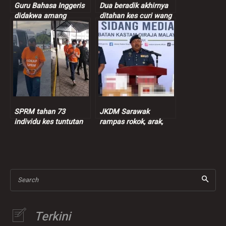
Guru Bahasa Inggeris
Dua beradik akhirnya
didakwa amang
ditahan kes curi wang
seksual murid
peniaga nasi bajet
perempuan 9 tahun
SPRM tahan 73
JKDM Sarawak
individu kes tuntutan
rampas rokok, arak,
insentif palsu RM9
ganja lebih RM7.3 juta
juta
Search
Terkini