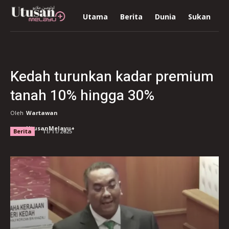
Utama
Berita
Dunia
Sukan
R
Kedah turunkan kadar premium
tanah 10% hingga 30%
Oleh
Wartawan
UtusanMelayu+
Berita
11/11/2025