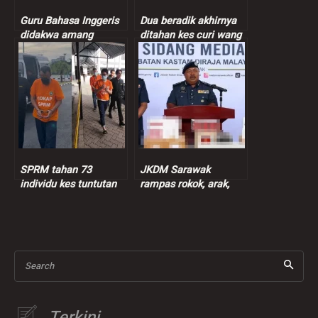
Guru Bahasa Inggeris
Dua beradik akhirnya
didakwa amang
ditahan kes curi wang
seksual murid
peniaga nasi bajet
perempuan 9 tahun
SPRM tahan 73
JKDM Sarawak
individu kes tuntutan
rampas rokok, arak,
insentif palsu RM9
ganja lebih RM7.3 juta
juta
Search
Terkini