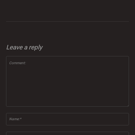
Leave a reply
Comment:
Na
Ema