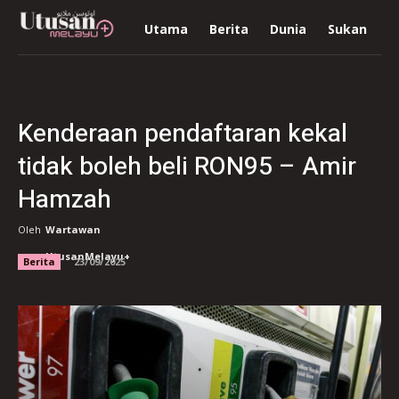
Utama
Berita
Dunia
Sukan
R
Kenderaan pendaftaran kekal
tidak boleh beli RON95 – Amir
Hamzah
Oleh
Wartawan
UtusanMelayu+
Berita
23/09/2025