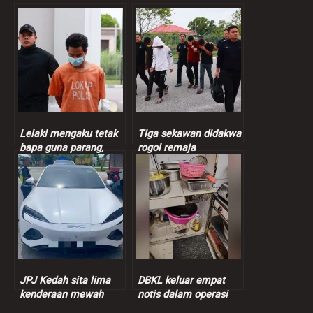
Lelaki mengaku tetak
Tiga sekawan didakwa
bapa guna parang,
rogol remaja
bakar dua kenderaan
perempuan 13 tahun
JPJ Kedah sita lima
DBKL keluar empat
kenderaan mewah
notis dalam operasi
dalam Ops Luxury
pusat penjaja swasta