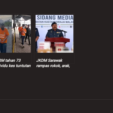
M tahan 73
JKDM Sarawak
ividu kes tuntutan
rampas rokok, arak,
entif palsu RM9
ganja lebih RM7.3
juta