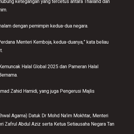
ubung ketegangan yang tercetus antara Thailand dan
him.
semalam dengan pemimpin kedua-dua negara.
erdana Menteri Kemboja, kedua-duanya,” kata beliau
t.
Kemuncak Halal Global 2025 dan Pameran Halal
 Bernama.
hmad Zahid Hamidi, yang juga Pengerusi Majlis
 Ehwal Agama) Datuk Dr Mohd Na’im Mokhtar, Menteri
ri Zafrul Abdul Aziz serta Ketua Setiausaha Negara Tan