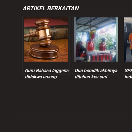
ARTIKEL BERKAITAN
Guru Bahasa Inggeris
Dua beradik akhirnya
SPR
didakwa amang
ditahan kes curi
ind
seksual murid
wang peniaga nasi
ins
perempuan 9 tahun
bajet
juta