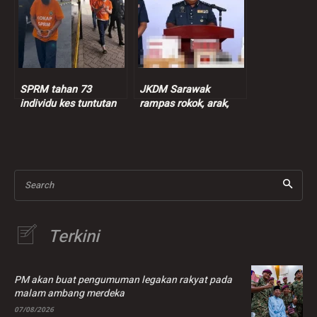
SPRM tahan 73
JKDM Sarawak
individu kes tuntutan
rampas rokok, arak,
insentif palsu RM9
ganja lebih RM7.3 juta
juta
Search
Terkini
PM akan buat pengumuman legakan rakyat pada
malam ambang merdeka
07/08/2026