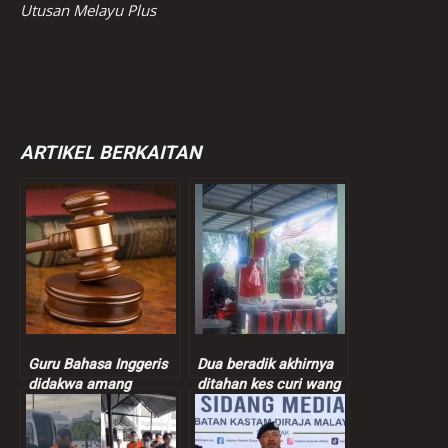
Utusan Melayu Plus
ARTIKEL BERKAITAN
Guru Bahasa Inggeris
Dua beradik akhirnya
didakwa amang
ditahan kes curi wang
seksual murid
peniaga nasi bajet
perempuan 9 tahun