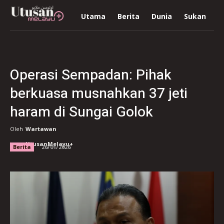
Utama
Berita
Dunia
Sukan
R
Operasi Sempadan: Pihak
berkuasa musnahkan 37 jeti
haram di Sungai Golok
Oleh
Wartawan
UtusanMelayu+
Berita
26/01/2026