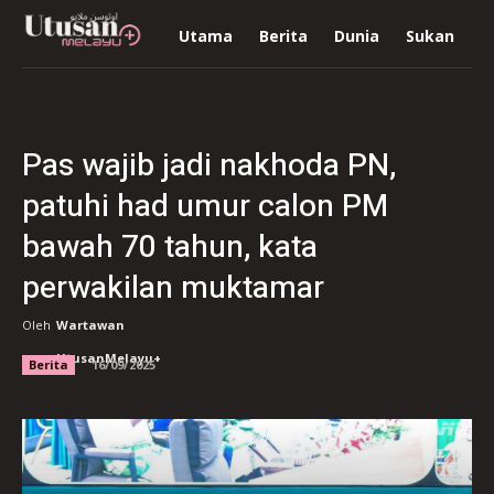
Utama
Berita
Dunia
Sukan
R
Pas wajib jadi nakhoda PN,
patuhi had umur calon PM
bawah 70 tahun, kata
perwakilan muktamar
Oleh
Wartawan
UtusanMelayu+
Berita
16/09/2025