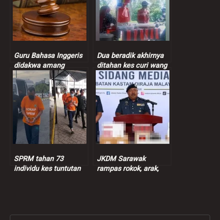
Guru Bahasa Inggeris
Dua beradik akhirnya
didakwa amang
ditahan kes curi wang
seksual murid
peniaga nasi bajet
perempuan 9 tahun
SPRM tahan 73
JKDM Sarawak
individu kes tuntutan
rampas rokok, arak,
insentif palsu RM9
ganja lebih RM7.3 juta
juta