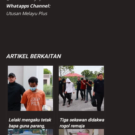
Whatapps Channel:
Utusan Melayu Plus
ARTIKEL BERKAITAN
Lelaki mengaku tetak
Tiga sekawan didakwa
bapa guna parang,
rogol remaja
bakar dua kenderaan
perempuan 13 tahun