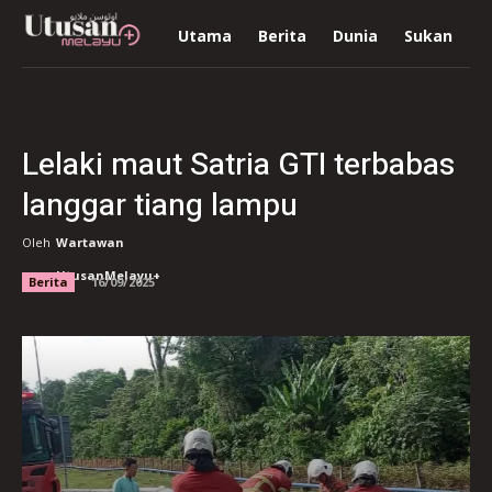
Utama
Berita
Dunia
Sukan
R
Lelaki maut Satria GTI terbabas
langgar tiang lampu
Oleh
Wartawan
UtusanMelayu+
Berita
16/09/2025