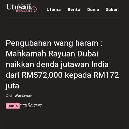
Utama
Berita
Dunia
Sukan
R
Pengubahan wang haram :
Mahkamah Rayuan Dubai
naikkan denda jutawan India
dari RM572,000 kepada RM172
juta
Oleh
Wartawan
UtusanMelayu+
Dunia
31/08/2025