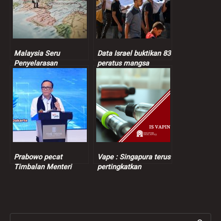
Malaysia Seru
Data Israel buktikan 83
Penyelarasan
peratus mangsa
Berterusan Dalam
dibunuh tentera Zionis
Proses Keamanan
orang awam
Bangsamoro
Prabowo pecat
Vape : Singapura terus
Timbalan Menteri
pertingkatkan
Tenaga Kerja
penguatkuasaan
berikutan kes
pemerasan