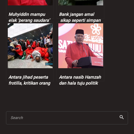
Muhyiddin mampu
Bank jangan amal
elak ‘perang saudara’
sikap seperti simpan
dalam Bersatu
duit bawah bantal
Antara jihad peserta
Antara nasib Hamzah
frotilla, kritikan orang
dan hala tuju politik
gangguan jiwa dan
Bersatu
usaha hentikan
kejahatan Zionis gila
Search