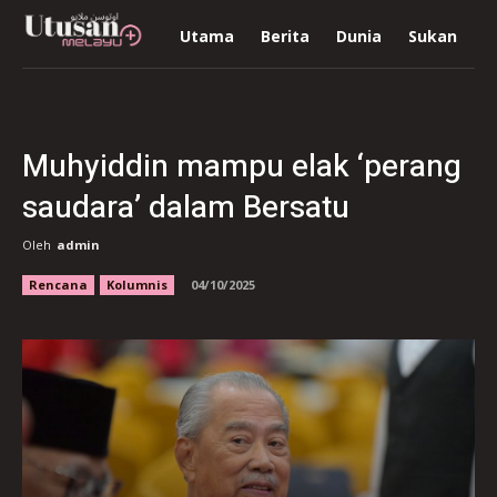
Utama
Berita
Dunia
Sukan
R
Muhyiddin mampu elak ‘perang
saudara’ dalam Bersatu
Oleh
admin
Rencana
Kolumnis
04/10/2025