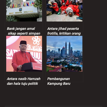
Bank jangan amal
Antara jihad peserta
sikap seperti simpan
frotilla, kritikan orang
duit bawah bantal
gangguan jiwa dan
usaha hentikan
kejahatan Zionis gila
Antara nasib Hamzah
Pembangunan
dan hala tuju politik
Kampung Baru
Bersatu
simbolik kemampuan
ekonomi bangsa
Melayu