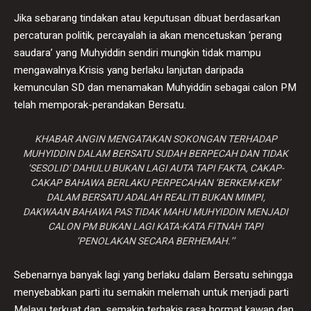
Jika sebarang tindakan atau keputusan dibuat berdasarkan
percaturan politik, percayalah ia akan mencetuskan ‘perang
saudara’ yang Muhyiddin sendiri mungkin tidak mampu
mengawalnya.Krisis yang berlaku lanjutan daripada
kemunculan SD dan menamakan Muhyiddin sebagai calon PM
telah memporak-perandakan Bersatu.
KHABAR ANGIN MENGATAKAN SOKONGAN TERHADAP
MUHYIDDIN DALAM BERSATU SUDAH BERPECAH DAN TIDAK
‘SESOLID’ DAHULU BUKAN LAGI AUTA TAPI FAKTA, CAKAP-
CAKAP BAHAWA BERLAKU PERPECAHAN ‘BERKEM-KEM’
DALAM BERSATU ADALAH REALITI BUKAN MIMPI,
DAKWAAN BAHAWA PAS TIDAK MAHU MUHYIDDIN MENJADI
CALON PM BUKAN LAGI KATA-KATA FITNAH TAPI
‘PENOLAKAN SECARA BERHEMAH.’’
Sebenarnya banyak lagi yang berlaku dalam Bersatu sehingga
menyebabkan parti itu semakin melemah untuk menjadi parti
Melayu terkuat dan semakin terhakis rasa hormat kawan dan