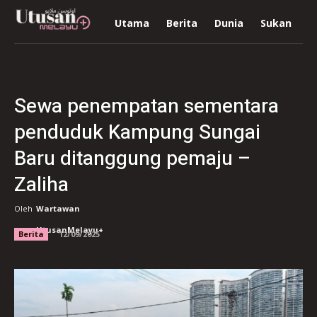
Utama
Berita
Dunia
Sukan
R
Sewa penempatan sementara
penduduk Kampung Sungai
Baru ditanggung pemaju –
Zaliha
Oleh
Wartawan
UtusanMelayu+
Berita
12/09/2025