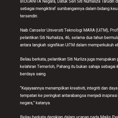
BIDUANITA Negara, Datuk Seri Siti Nurhaliza Tarudin d
sebagai mengiktiraf sumbangannya dalam bidang ke
tersendiri.
Naib Canselor Universiti Teknologi MARA (UiTM), Prof
pelantikan Siti Nurhaliza, 46, selama dua tahun berm
antara langkah signifikan UiTM dalam memperkukuh e
Beliau berkata, pelantikan Siti Nurliza juga merupak
kelahiran Temerloh, Pahang itu bukan sahaja sebagai 
berdaya saing.
“Kejayaannya menampilkan kreativiti, integriti dan da
tempatan ke peringkat antarabangsa menjadi inspira
negara,” katanya.
Beliau berkata demikian dalam ucapan pada Majlis Pen