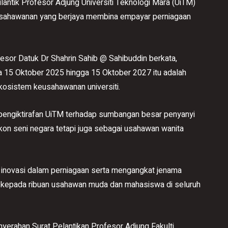
ilantik Profesor Adjung Universiti Teknologi Mara (UiTM)
usahawanan yang berjaya membina empayar perniagaan
esor Datuk Dr Shahrin Sahib @ Sahibuddin berkata,
ula 15 Oktober 2025 hingga 15 Oktober 2027 itu adalah
kosistem keusahawanan universiti.
an pengiktirafan UiTM terhadap sumbangan besar penyanyi
ikon seni negara tetapi juga sebagai usahawan wanita
ya inovasi dalam perniagaan serta mengangkat jenama
si kepada ribuan usahawan muda dan mahasiswa di seluruh
yerahan Surat Pelantikan Profesor Adjung Fakulti