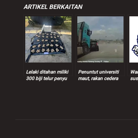
ARTIKEL BERKAITAN
Lelaki ditahan miliki
Penuntut universiti
Wan
300 biji telur penyu
maut, rakan cedera
sus
nahas Myvi
ced
bertembung lori
e-h