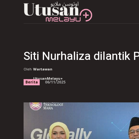
Siti Nurhaliza dilanti
Oleh
Wartawan
UtusanMelayu+
06/11/2025
Berita