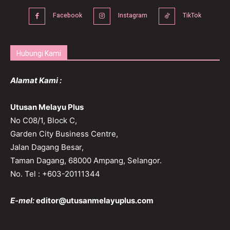
Facebook
Instagram
TikTok
Hubungi Kami
Alamat Kami :
Utusan Melayu Plus
No C08/1, Block C,
Garden City Business Centre,
Jalan Dagang Besar,
Taman Dagang, 68000 Ampang, Selangor.
No. Tel : +603-20111344
E-mel:
editor@utusanmelayuplus.com