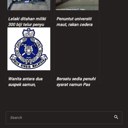
Lelaki ditahan miliki
Penuntut universiti
300 biji telur penyu
maut, rakan cedera
nahas Myvi
bertembung lori
Wanita antara dua
Bersatu sedia penuhi
suspek samun,
syarat namun Pas
cederakan pemandu e-
tetap dengan
hailing ditahan
keputusan – Marzuki
Search