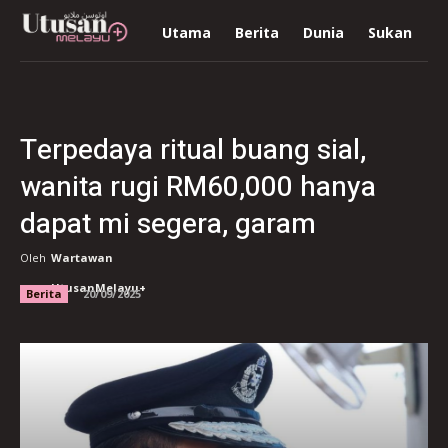
Utama
Berita
Dunia
Sukan
R
Terpedaya ritual buang sial,
wanita rugi RM60,000 hanya
dapat mi segera, garam
Oleh
Wartawan
UtusanMelayu+
Berita
20/09/2025