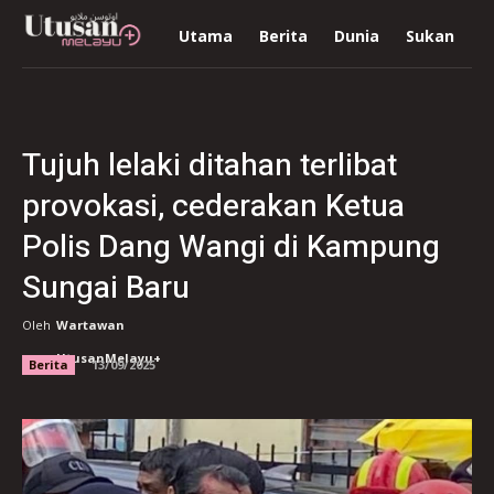
Utama
Berita
Dunia
Sukan
R
Tujuh lelaki ditahan terlibat
provokasi, cederakan Ketua
Polis Dang Wangi di Kampung
Sungai Baru
Oleh
Wartawan
UtusanMelayu+
Berita
13/09/2025