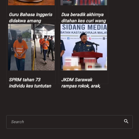
Guru Bahasa Inggeris
Dua beradik akhirnya
didakwa amang
ditahan kes curi wang
seksual murid
peniaga nasi bajet
perempuan 9 tahun
SPRM tahan 73
JKDM Sarawak
individu kes tuntutan
rampas rokok, arak,
insentif palsu RM9
ganja lebih RM7.3 juta
juta
Search