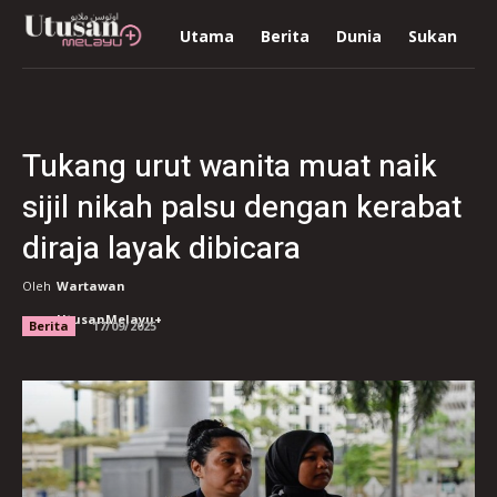
Utama
Berita
Dunia
Sukan
R
Tukang urut wanita muat naik
sijil nikah palsu dengan kerabat
diraja layak dibicara
Oleh
Wartawan
UtusanMelayu+
Berita
17/09/2025