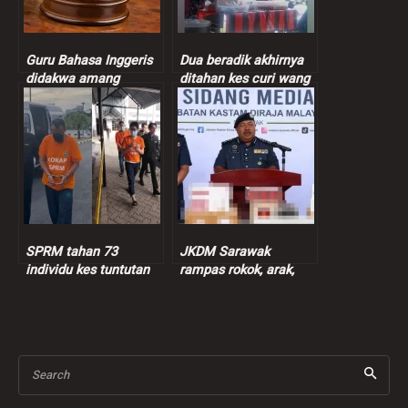
Guru Bahasa Inggeris
Dua beradik akhirnya
didakwa amang
ditahan kes curi wang
seksual murid
peniaga nasi bajet
perempuan 9 tahun
SPRM tahan 73
JKDM Sarawak
individu kes tuntutan
rampas rokok, arak,
insentif palsu RM9
ganja lebih RM7.3 juta
juta
Search