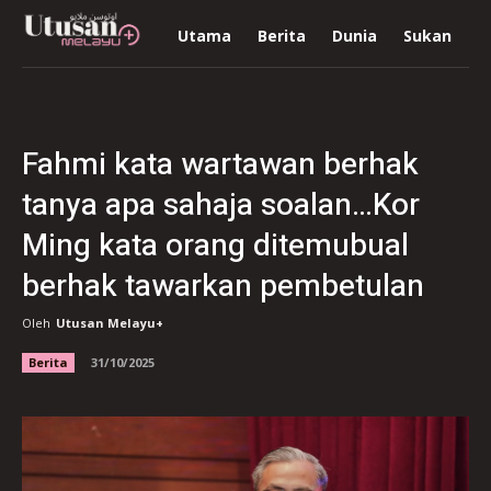
Utama
Berita
Dunia
Sukan
R
Fahmi kata wartawan berhak
tanya apa sahaja soalan…Kor
Ming kata orang ditemubual
berhak tawarkan pembetulan
Oleh
Utusan Melayu+
Berita
31/10/2025