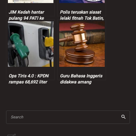
JIM Kedah hantar
Polis teruskan siasat
pulang 94 PATI ke
lelaki fitnah Tok Batin,
negara asal
Jaslinda
Ops Tiris 4.0 : KPDN
Guru Bahasa Inggeris
rampas 68,692 liter
didakwa amang
petrol bersubsidi
seksual murid
perempuan 9 tahun
Search