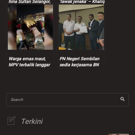
hina Sultan Selangor,
‘lawak jenaka’ – Khaliq
21 laporan diterima
Mehtab
Warga emas maut,
PN Negeri Sembilan
MPV terbalik langgar
sedia kerjasama BN
batu bucu rumah
tubuh kerajaan baharu
Search
Terkini