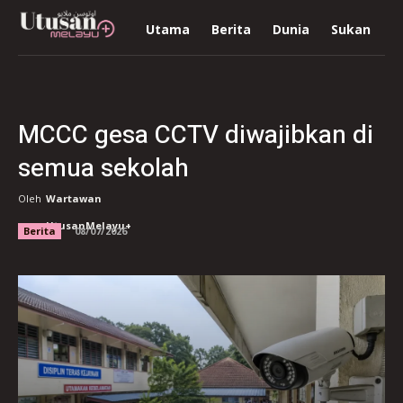
Utama
Berita
Dunia
Sukan
R
MCCC gesa CCTV diwajibkan di
semua sekolah
Oleh
Wartawan
UtusanMelayu+
Berita
08/07/2026