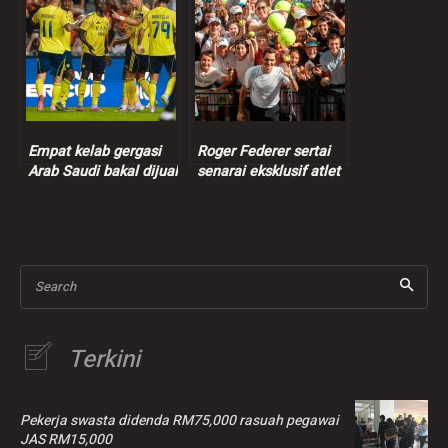
Empat kelab gergasi
Roger Federer sertai
Arab Saudi bakal dijual
senarai eksklusif atlet
termasuk kelab
bilionair, kekayaan
Ronaldo
bersih cecah RM4.2
bilion
Search
Terkini
Pekerja swasta didenda RM75,000 rasuah pegawai
JAS RM15,000