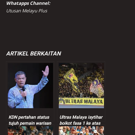
Whatapps Channel:
Utusan Melayu Plus
ARTIKEL BERKAITAN
KDN pertahan status
Ultras Malaya isytihar
tujuh pemain warisan
boikot fasa 1 ke atas
Harimau Malaya
Harimau Malaya