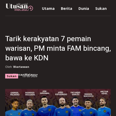
Utama
Berita
Dunia
Sukan
R
Tarik kerakyatan 7 pemain
warisan, PM minta FAM bincang,
bawa ke KDN
Oleh
Wartawan
UtusanMelayu+
Sukan
15/05/2026